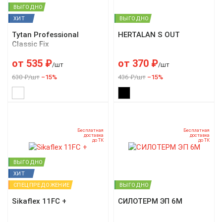
ВЫГОДНО
ХИТ
ВЫГОДНО
Tytan Professional
HERTALAN S OUT
Classic Fix
от
535
₽
от
370
₽
/шт
/шт
630 ₽/шт
–15%
436 ₽/шт
–15%
Бесплатная
Бесплатная
доставка
доставка
до ТК
до ТК
ВЫГОДНО
ХИТ
СПЕЦПРЕДОЖЕНИЕ
ВЫГОДНО
Sikaflex 11FC +
СИЛОТЕРМ ЭП 6М