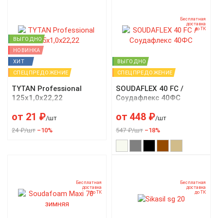
Бесплатная
доставка
до ТК
ВЫГОДНО
НОВИНКА
ХИТ
ВЫГОДНО
СПЕЦПРЕДОЖЕНИЕ
СПЕЦПРЕДОЖЕНИЕ
TYTAN Professional
SOUDAFLEX 40 FC /
125х1,0х22,22
Соудафлекс 40ФС
от
21
₽
от
448
₽
/шт
/шт
24 ₽/шт
–10%
547 ₽/шт
–18%
Бесплатная
Бесплатная
доставка
доставка
до ТК
до ТК