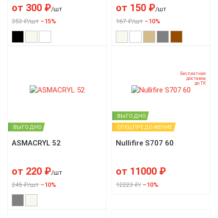
от
300
₽
от
150
₽
/шт
/шт
353 ₽/шт
–15%
167 ₽/шт
–10%
Бесплатная
доставка
до ТК
ВЫГОДНО
ВЫГОДНО
СПЕЦПРЕДОЖЕНИЕ
ASMACRYL 52
Nullifire S707 60
от
220
₽
от
11000
₽
/шт
245 ₽/шт
–10%
12223 ₽/
–10%