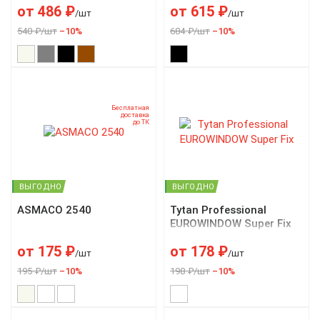
от
486
₽
от
615
₽
/шт
/шт
540 ₽/шт
–10%
684 ₽/шт
–10%
Бесплатная
доставка
до ТК
ВЫГОДНО
ВЫГОДНО
ASMACO 2540
Tytan Professional
EUROWINDOW Super Fix
от
175
₽
от
178
₽
/шт
/шт
195 ₽/шт
–10%
198 ₽/шт
–10%