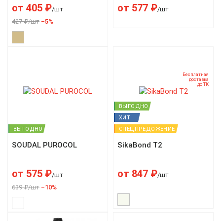
от
405
₽
от
577
₽
/шт
/шт
427 ₽/шт
–5%
Бесплатная
доставка
до ТК
ВЫГОДНО
ХИТ
ВЫГОДНО
СПЕЦПРЕДОЖЕНИЕ
SOUDAL PUROCOL
SikaBond T2
от
575
₽
от
847
₽
/шт
/шт
639 ₽/шт
–10%