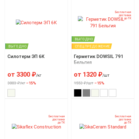
Бесплатная
доставка
до ТК
ВЫГОДНО
ВЫГОДНО
СПЕЦПРЕДОЖЕНИЕ
Силотерм ЭП 6К
Герметик DOWSIL 791
Бельгия
от
3300
₽
от
1320
₽
/кг
/шт
3883 ₽/кг
–15%
1553 ₽/шт
–15%
Бесплатная
Бесплатная
доставка
доставка
до ТК
до ТК