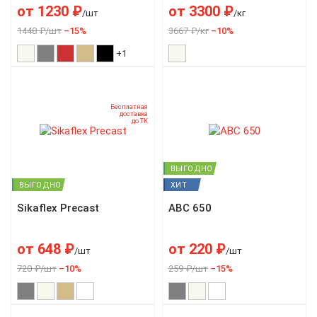
от
1230
₽
от
3300
₽
/шт
/кг
1448 ₽/шт
–15%
3667 ₽/кг
–10%
+1
Бесплатная
доставка
до ТК
ВЫГОДНО
ВЫГОДНО
ХИТ
Sikaflex Precast
ABC 650
от
648
₽
от
220
₽
/шт
/шт
720 ₽/шт
–10%
259 ₽/шт
–15%