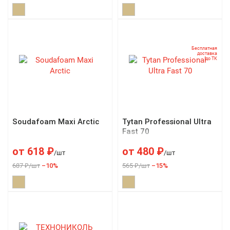
Бесплатная
доставка
до ТК
Soudafoam Maxi Arctic
Tytan Professional Ultra
Fast 70
от
618
₽
от
480
₽
/шт
/шт
687 ₽/шт
–10%
565 ₽/шт
–15%