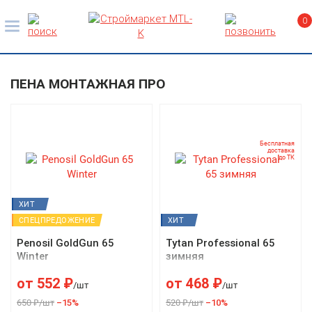
0
ПЕНА МОНТАЖНАЯ ПРО
Бесплатная
доставка
до ТК
ХИТ
СПЕЦПРЕДОЖЕНИЕ
ХИТ
Penosil GoldGun 65
Tytan Professional 65
Winter
зимняя
от
552
₽
от
468
₽
/шт
/шт
650 ₽/шт
–15%
520 ₽/шт
–10%