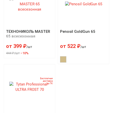
ТЕХНОНИКОЛЬ MASTER
Penosil GoldGun 65
65 всесезонная
от
399
₽
от
522
₽
/шт
/шт
444 ₽/шт
–10%
Бесплатная
доставка
до ТК