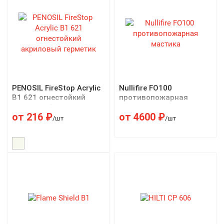
PENOSIL FireStop Acrylic
Nullifire FO100
B1 621 огнестойкий
противопожарная
акриловый герметик
мастика
от
216
₽
от
4600
₽
/шт
/шт