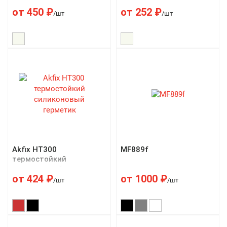
акриловый герметик
от
450
₽
от
252
₽
/шт
/шт
Akfix HT300
MF889f
термостойкий
силиконовый герметик
от
424
₽
от
1000
₽
/шт
/шт