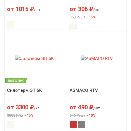
от
1015
₽
от
306
₽
/шт
/шт
360 ₽/шт
–15%
ВЫГОДНО
Силотерм ЭП 6К
ASMACO RTV
от
3300
₽
от
490
₽
/кг
/шт
3883 ₽/кг
–15%
545 ₽/шт
–10%