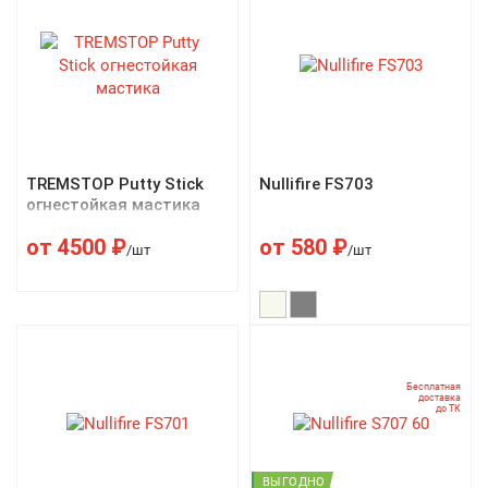
TREMSTOP Putty Stick
Nullifire FS703
огнестойкая мастика
от
4500
₽
от
580
₽
/шт
/шт
Бесплатная
доставка
до ТК
ВЫГОДНО