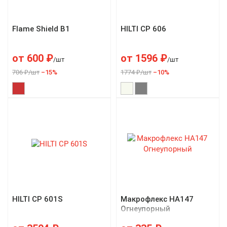
Flame Shield B1
HILTI CP 606
от
600
₽
от
1596
₽
/шт
/шт
706 ₽/шт
–15%
1774 ₽/шт
–10%
HILTI CP 601S
Макрофлекс НА147
Огнеупорный