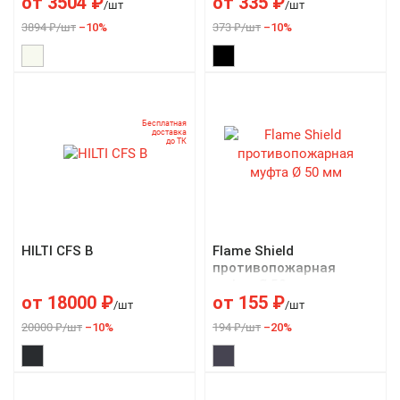
от
3504
₽
от
335
₽
/шт
/шт
3894 ₽/шт
–10%
373 ₽/шт
–10%
Бесплатная
доставка
до ТК
HILTI CFS B
Flame Shield
противопожарная
муфта Ø 50 мм
от
18000
₽
от
155
₽
/шт
/шт
20000 ₽/шт
–10%
194 ₽/шт
–20%