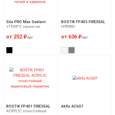
Sila PRO Max Sealant
BOSTIK FP403 FIRESEAL
+1500°C герметик
HYBRID
силикатный для печей и
от
252
₽
от
636
₽
каминов
/шт
/шт
BOSTIK FP401 FIRESEAL
Akfix AC607
ACRYLIC огнестойкий