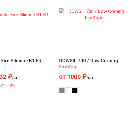
Fire Silicone B1 FR
DOWSIL 700 / Dow Corning
FireStop
32
₽
от
1000
₽
/шт
/шт
шт
–10%