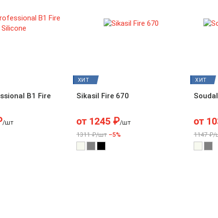
ХИТ
ХИТ
ssional B1 Fire
Sikasil Fire 670
Soudal 
₽
от
1245
₽
от
10
/шт
/шт
1311 ₽/шт
–5%
1147 ₽/