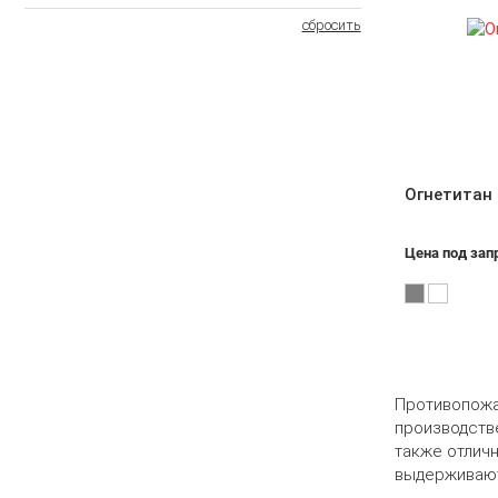
сбросить
Огнетитан
Цена под зап
Противопожа
производств
также отлич
выдерживают