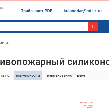
рай
Прайс-лист PDF
krasnodar@mtl-k.ru
метик
ивопожарный силиконо
ть по:
популярности
наименованию
цене
Бесплатная
доставка
до ТК