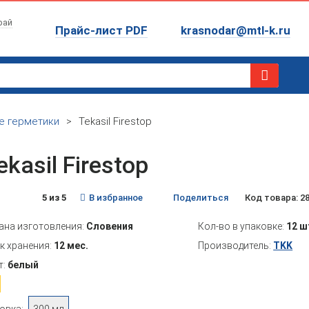
рай
Прайс-лист PDF
krasnodar@mtl-k.ru
е герметики
>
Tekasil Firestop
ekasil Firestop
5 из 5
В избранное
Поделиться
Код товара: 2
ана изготовления:
Словения
Кол-во в упаковке:
12 ш
к хранения:
12 мес.
Производитель:
TKK
т:
белый
овка:
300 мл