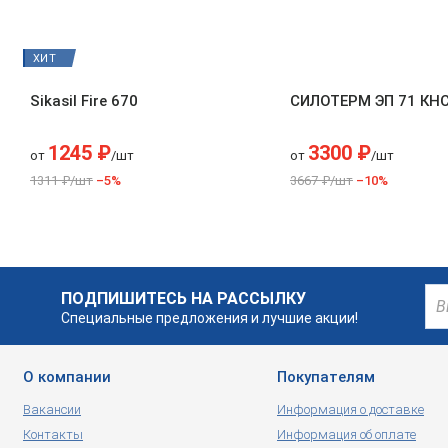
ХИТ
Sikasil Fire 670
СИЛОТЕРМ ЭП 71 КН
1245 ₽
3300 ₽
от
/шт
от
/шт
1311 ₽/шт
–5%
3667 ₽/шт
–10%
ПОДПИШИТЕСЬ НА РАССЫЛКУ
Специальные предложения и лучшие акции!
О компании
Покупателям
Вакансии
Информация о доставке
Контакты
Информация об оплате