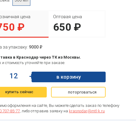
озничная цена
Оптовая цена
750 ₽
650 ₽
а за упаковку:
9000 ₽
тавка в Краснодар через ТК из Москвы.
 и стоимость уточняйте при заказе.
+
в корзину
купить сейчас
поторговаться
имо оформления на сайте, Вы можете сделать заказ по телефону
0 707-85-77
, либо отправив заявку на
krasnodar@mtl-k.ru