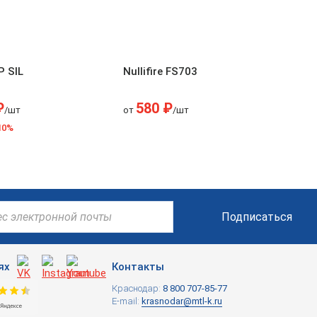
P SIL
Nullifire FS703
₽
580 ₽
/шт
от
/шт
10%
Подписаться
ях
Контакты
Краснодар:
8 800 707-85-77
E-mail:
krasnodar@mtl-k.ru