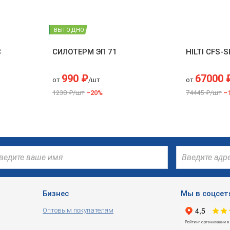
ВЫГОДНО
С
СИЛОТЕРМ ЭП 71
HILTI CFS-S
990 ₽
67000 
от
/шт
от
1238 ₽/шт
–20%
74445 ₽/шт
–
Бизнес
Мы в соцсет
Оптовым покупателям