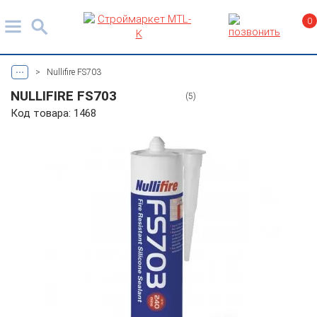
0
...
>
Nullifire FS703
NULLIFIRE FS703
(5)
Код товара: 1468