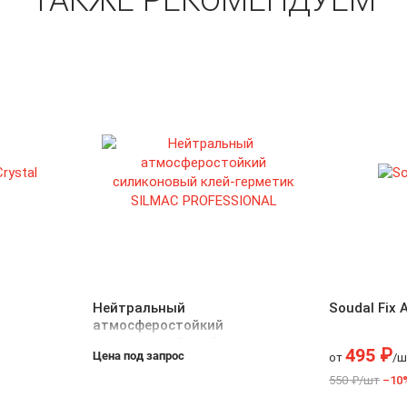
ТАКЖЕ РЕКОМЕНДУЕМ
Нейтральный
Soudal Fix Al
атмосферостойкий
силиконовый клей-герметик
495 ₽
Цена под запрос
от
/ш
SILMAC PROFESSIONAL
550 ₽/шт
–10