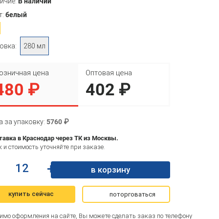
ичие:
В наличии
т:
белый
овка:
280 мл
озничная цена
Оптовая цена
480 ₽
402 ₽
а за упаковку:
5760 ₽
тавка в Краснодар через ТК из Москвы.
 и стоимость уточняйте при заказе.
+
в корзину
купить сейчас
поторговаться
имо оформления на сайте, Вы можете сделать заказ по телефону