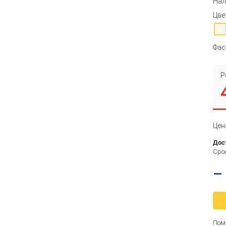
Нал
Цве
Фас
Р
Цен
Дос
Срок
–
Пом