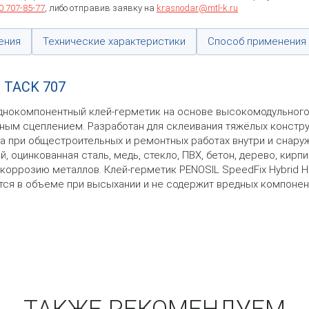
0 707-85-77
, либо отправив заявку на
krasnodar@mtl-k.ru
ения
Технические характеристики
Способ применения
 TACK 707
днокомпонентный клей-герметик на основе высокомодульног
ым сцеплением. Разработан для склеивания тяжёлых констру
ка при общестроительных и ремонтных работах внутри и снару
 оцинкованная сталь, медь, стекло, ПВХ, бетон, дерево, кирп
 коррозию металлов. Клей-герметик PENOSIL SpeedFix Hybrid H
тся в объеме при высыхании и не содержит вредных компонен