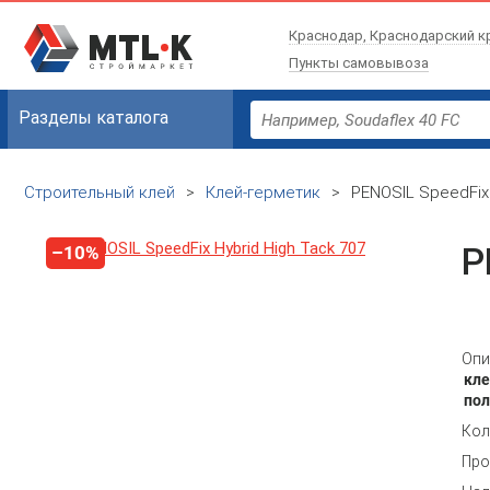
Краснодар, Краснодарский к
Пункты самовывоза
Разделы каталога
Строительный клей
>
Клей-герметик
>
PENOSIL SpeedFix 
P
–10%
Опи
кле
по
Кол
Про