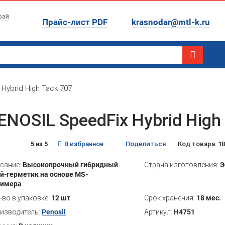
рай
Прайс-лист PDF
krasnodar@mtl-k.ru
Hybrid High Tack 707
ENOSIL SpeedFix Hybrid High
5 из 5
В избранное
Поделиться
Код товара: 1
сание:
Высокопрочный гибридный
Страна изготовления:
Э
й-герметик на основе MS-
лимера
-во в упаковке:
12 шт
Срок хранения:
18 мес.
изводитель:
Penosil
Артикул:
H4751