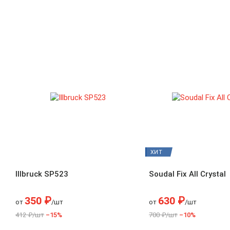
ХИТ
Illbruck SP523
Soudal Fix All Crystal
350 ₽
630 ₽
от
/шт
от
/шт
412 ₽/шт
–15%
700 ₽/шт
–10%