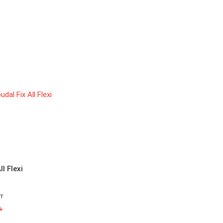
l Flexi
т
%