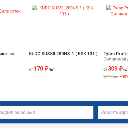
икотек
KUDO KUSSIL280NS-1 ( KSK 131 )
Tytan Profe
Силиконов
170 ₽
309 ₽
от
/шт
от
/ш
344 ₽/шт
–10