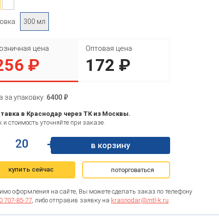
овка:
300 мл
озничная цена
Оптовая цена
256 ₽
172 ₽
а за упаковку:
6400 ₽
тавка в Краснодар через ТК из Москвы.
 и стоимость уточняйте при заказе.
+
в корзину
купить сейчас
поторговаться
имо оформления на сайте, Вы можете сделать заказ по телефону
0 707-85-77
, либо отправив заявку на
krasnodar@mtl-k.ru