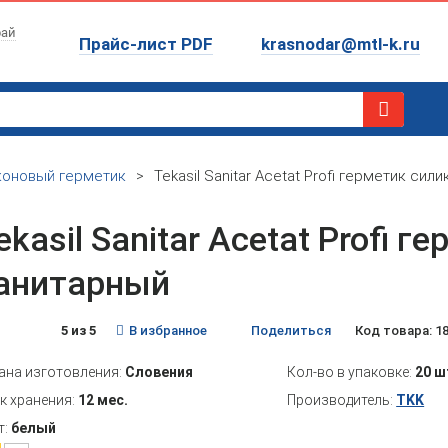
рай
Прайс-лист PDF
krasnodar@mtl-k.ru
коновый герметик
>
Tekasil Sanitar Acetat Profi герметик си
ekasil Sanitar Acetat Profi 
анитарный
5 из 5
В избранное
Поделиться
Код товара: 1
ана изготовления:
Словения
Кол-во в упаковке:
20 ш
к хранения:
12 мес.
Производитель:
TKK
т:
белый