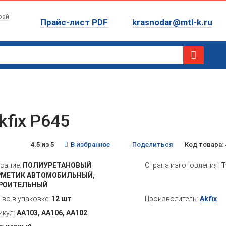
рай
Прайс-лист PDF
krasnodar@mtl-k.ru
kfix P645
4.5 из 5
В избранное
Поделиться
Код товара: 
сание:
ПОЛИУРЕТАНОВЫЙ
Страна изготовления:
Т
РМЕТИК АВТОМОБИЛЬНЫЙ,
РОИТЕЛЬНЫЙ
-во в упаковке:
12 шт
Производитель:
Akfix
икул:
AA103, AA106, AA102