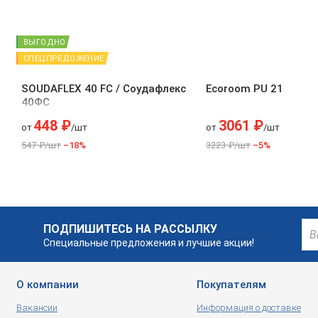
ВЫГОДНО
СПЕЦПРЕДОЖЕНИЕ
SOUDAFLEX 40 FC / Соудафлекс
Ecoroom PU 21
40ФС
448 ₽
3061 ₽
от
/шт
от
/шт
547 ₽/шт
–18%
3223 ₽/шт
–5%
ПОДПИШИТЕСЬ НА РАССЫЛКУ
Специальные предложения и лучшие акции!
О компании
Покупателям
Вакансии
Информация о доставке