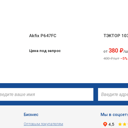
Akfix P647FC
ТЭКТОР 10
380 ₽
Цена под запрос
от
/ш
400 ₽/шт
–5%
Бизнес
Мы в соцсет
Оптовым покупателям