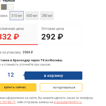
т:
черный
овка:
310 мл
600 мл
280 мл
озничная цена
Оптовая цена
332 ₽
292 ₽
а за упаковку:
3984 ₽
тавка в Краснодар через ТК из Москвы.
 и стоимость уточняйте при заказе.
+
в корзину
купить сейчас
поторговаться
имо оформления на сайте, Вы можете сделать заказ по телефону
0 707-85-77
, либо отправив заявку на
krasnodar@mtl-k.ru