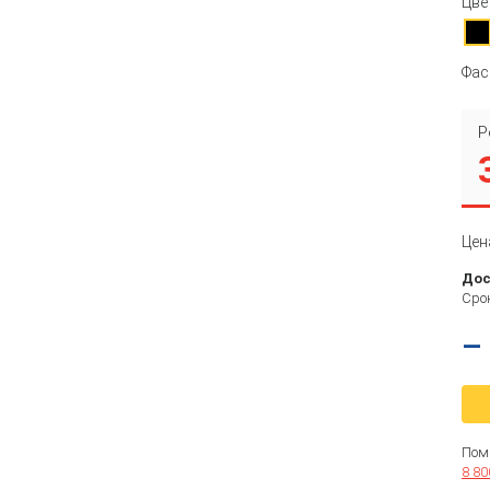
Цве
Фас
Р
Цен
Дос
Срок
–
Пом
8 80